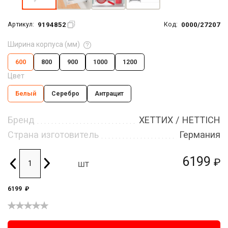
9194852
0000/27207
Артикул:
Код:
Ширина корпуса (мм)
600
800
900
1000
1200
Цвет
Белый
Серебро
Антрацит
Бренд
ХЕТТИХ / HETTICH
Страна изготовитель
Германия
6199
₽
шт
6199
₽