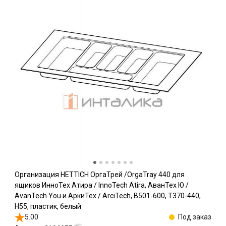
Организация HETTICH ОргаТрей /OrgaTray 440 для
ящиков ИнноТех Атира / InnoTech Atira, АванТех Ю /
AvanTech You и АркиТех / ArciTech, B501-600, T370-440,
H55, пластик, белый
5.00
Под заказ