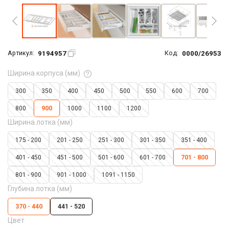
9194957
0000/26953
Артикул:
Код:
Ширина корпуса (мм)
300
350
400
450
500
550
600
700
800
900
1000
1100
1200
Ширина лотка (мм)
175 - 200
201 - 250
251 - 300
301 - 350
351 - 400
401 - 450
451 - 500
501 - 600
601 - 700
701 - 800
801 - 900
901 - 1000
1091 - 1150
Глубина лотка (мм)
370 - 440
441 - 520
Цвет