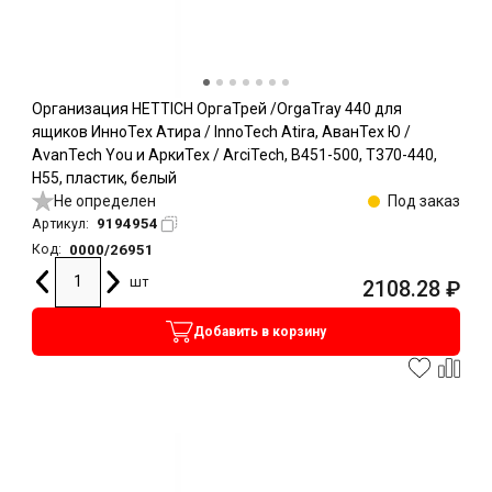
Организация HETTICH ОргаТрей /OrgaTray 440 для
ящиков ИнноТех Атира / InnoTech Atira, АванТех Ю /
AvanTech You и АркиТех / ArciTech, B451-500, T370-440,
H55, пластик, белый
Не определен
Под заказ
9194954
Артикул:
0000/26951
Код:
шт
2108.28
₽
Добавить в корзину