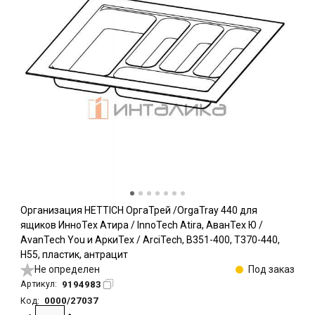
Организация HETTICH ОргаТрей /OrgaTray 440 для
ящиков ИнноТех Атира / InnoTech Atira, АванТех Ю /
AvanTech You и АркиТех / ArciTech, B351-400, T370-440,
H55, пластик, антрацит
Не определен
Под заказ
9194983
Артикул:
0000/27037
Код: