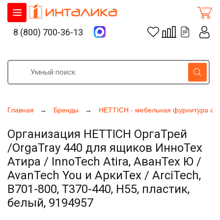
8 (800) 700-36-13
Главная
Бренды
HETTICH - мебельная фурнитура ак
Организация HETTICH ОргаТрей
/OrgaTray 440 для ящиков ИнноТех
Атира / InnoTech Atira, АванТех Ю /
AvanTech You и АркиТех / ArciTech,
B701-800, T370-440, H55, пластик,
белый, 9194957
Увеличить фото