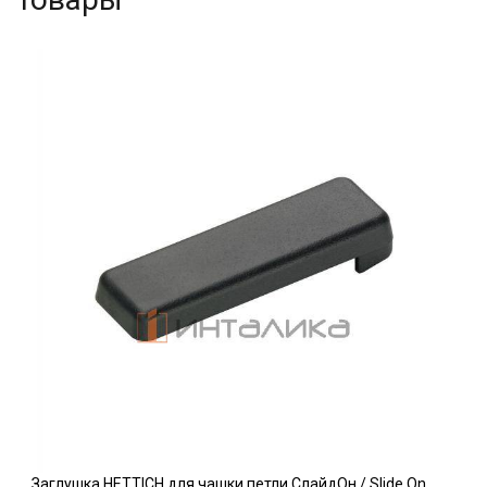
Заглушка HETTICH для чашки петли СлайдОн / Slide On,