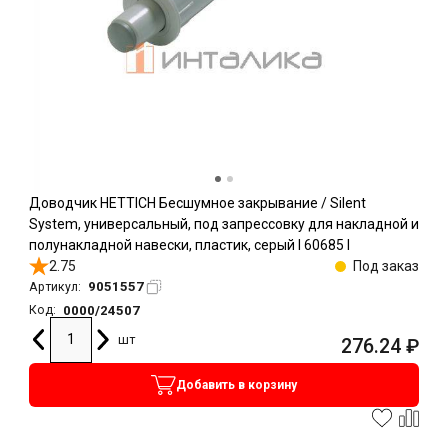
Доводчик HETTICH Бесшумное закрывание / Silent
System, универсальный, под запрессовку для накладной и
полунакладной навески, пластик, серый l 60685 l
2.75
Под заказ
9051557
Артикул:
0000/24507
Код:
шт
276.24
₽
Добавить в корзину