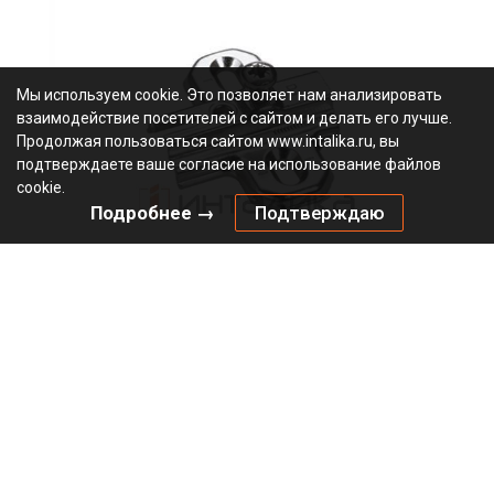
Мы используем cookie. Это позволяет нам анализировать
взаимодействие посетителей с сайтом и делать его лучше.
Продолжая пользоваться сайтом www.intalika.ru, вы
подтверждаете ваше согласие на использование файлов
cookie.
Подробнее →
Подтверждаю
Крестовая ответная планка HETTICH СлайдОн / Slide On,
LR37, D3, под прикручивание, никель
Не определен
Под заказ
1079199
Артикул:
0000/24574
Код:
шт