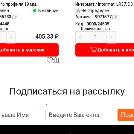
го профиля 19 мм,
Интермат / Intermat, LR37, D3
под саморезы, никель
елен
В наличии
прикручивание
Не определен
55233
Артикул:
9071577
24448
Код:
0000/24535
о
,
шт
Количество
,
шт
405.33
₽
обавить в корзину
Добавить в ко
Подписаться на рассылку
*