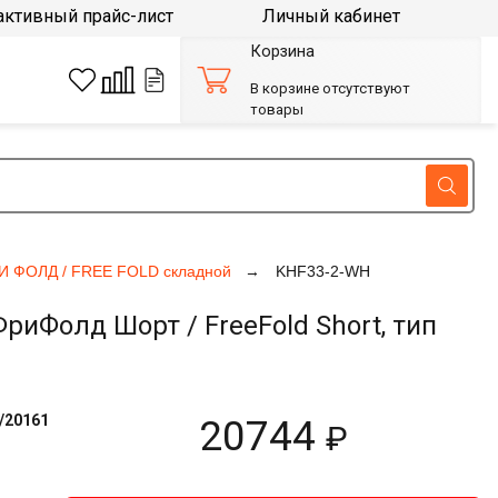
активный прайс-лист
Личный кабинет
Корзина
В корзине отсутствуют
товары
И ФОЛД / FREE FOLD складной
KHF33-2-WH
Фолд Шорт / FreeFold Short, тип
/20161
20744
₽