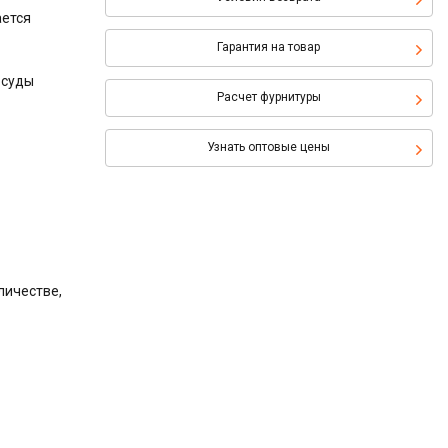
ается
Гарантия на товар
осуды
Расчет фурнитуры
Узнать оптовые цены
личестве,