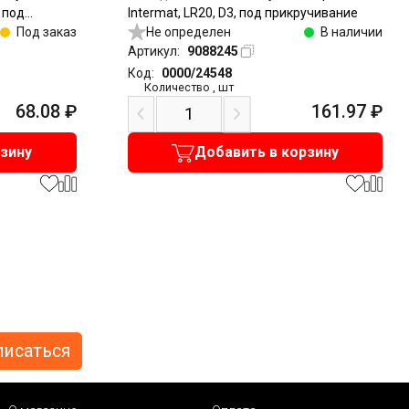
, под
Intermat, LR20, D3, под прикручивание
Под заказ
Не определен
В наличии
Артикул:
9088245
Код:
0000/24548
Количество
,
шт
68.08
₽
161.97
₽
рзину
Добавить в корзину