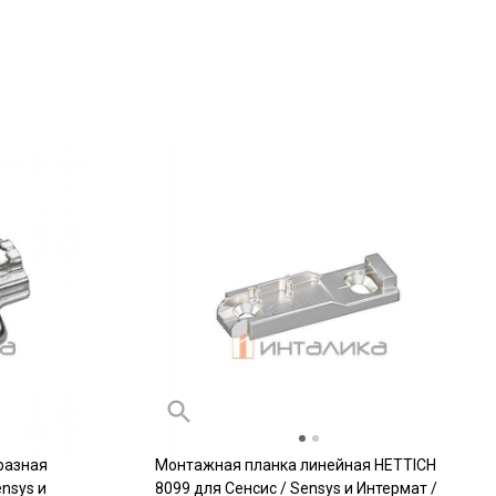
разная
Монтажная планка линейная HETTICH
nsys и
8099 для Сенсис / Sensys и Интермат /