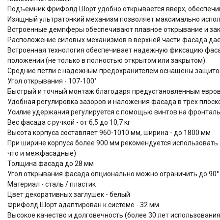
Подъемник ФриФолд Шорт удобно открывается вверх, обеспечи
Изящный ультратонкий механизм позволяет максимально испол
Встроенные демпферы обеспечивают плавное открывание и за
Расположение силовых механизмов в верхней части фасада дае
Встроенная технология обеспечивает надежную фиксацию фа
положении (не только в полностью открытом или закрытом)
Средние петли с надежным предохранителем оснащены защито
Угол открывания - 107-100°
Быстрый и точный монтаж благодаря предустановленным евров
Удобная регулировка зазоров и наложения фасада в трех плоскос
Усилие удержания регулируется с помощью винтов на фронтал
Вес фасада с ручкой - от 6,5 до 10,7 кг
Высота корпуса составляет 960-1010 мм, ширина - до 1800 мм
При ширине корпуса более 900 мм рекомендуется использовать 
что и межфасадные)
Толщина фасада до 28 мм
Угол открывания фасада опционально можно ограничить до 90° 
Материал - сталь / пластик
Цвет декоративных заглушек - белый
ФриФолд Шорт адаптирован к системе - 32 мм
Высокое качество и долговечность (более 30 лет использова