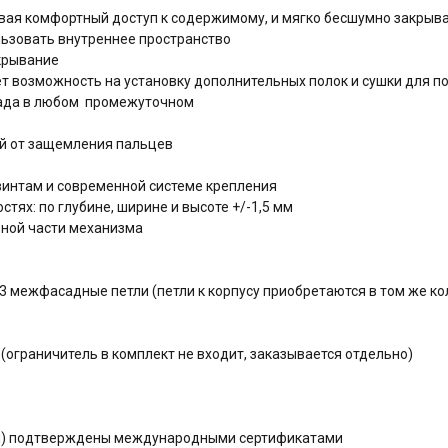
вая комфортный доступ к содержимому, и мягко бесшумно закрыв
ьзовать внутреннее пространство
крывание
т возможность на установку дополнительных полок и сушки для п
сада в любом промежуточном
й от защемления пальцев
интам и современной системе крепления
тях: по глубине, ширине и высоте +/-1,5 мм
ьной части механизма
3 межфасадные петли (петли к корпусу приобретаются в том же ко
(ограничитель в комплект не входит, заказывается отдельно)
ния) подтверждены международными сертификатами