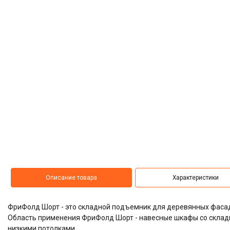
Описание товара
Характеристики
ФриФолд Шорт - это складной подъемник для деревянных фаса
Область применения ФриФолд Шорт - навесные шкафы со складн
низкими потолками