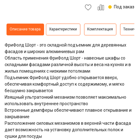
Под заказ
Описание товара
Характеристики
Комплектация
Техниче
ФриФолд Шорт - это складной подъемник для деревянных
фасадов и широких алюминиевых рам
Область применения ФриФолд Шорт - навесные шкафы со
складными фасадами различной высоты и веса на кухнях и в
жилых помещениях с низкими потолками
Подъемник ФриФолд Шорт удобно открывается вверх,
обеспечивая комфортный доступ к содержимому, и мягко
бесшумно закрывается
Изящный ультратонкий механизм позволяет максимально
использовать внутреннее пространство
Встроенные демпферы обеспечивают плавное открывание и
закрывание
Расположение силовых механизмов в верхней части фасада
дает возможность на установку дополнительных полок и
сушки для посуды