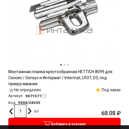
Монтажная планка крестообразная HETTICH 8099 для
Сенсис / Sensys и Интермат / Intermat, LR37, D3, под
прикручивание
Не определен
Под заказ
9071577
Артикул:
0000/24535
Код:
шт
68.08
₽
Добавить в корзину