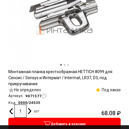
Монтажная планка крестообразная HETTICH 8099 для
Сенсис / Sensys и Интермат / Intermat, LR37, D3, под
прикручивание
Не определен
Под заказ
9071577
Артикул:
0000/24535
Код:
шт
68.08
₽
Добавить в корзину