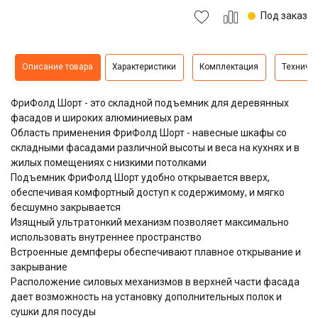
Под заказ
Описание товара
Характеристики
Комплектация
Техниче
ФриФолд Шорт - это складной подъемник для деревянных
фасадов и широких алюминиевых рам
Область применения ФриФолд Шорт - навесные шкафы со
складными фасадами различной высоты и веса на кухнях и в
жилых помещениях с низкими потолками
Подъемник ФриФолд Шорт удобно открывается вверх,
обеспечивая комфортный доступ к содержимому, и мягко
бесшумно закрывается
Изящный ультратонкий механизм позволяет максимально
использовать внутреннее пространство
Встроенные демпферы обеспечивают плавное открывание и
закрывание
Расположение силовых механизмов в верхней части фасада
дает возможность на установку дополнительных полок и
сушки для посуды