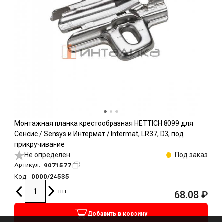
Монтажная планка крестообразная HETTICH 8099 для
Сенсис / Sensys и Интермат / Intermat, LR37, D3, под
прикручивание
Не определен
Под заказ
9071577
Артикул:
0000/24535
Код:
шт
68.08
₽
Добавить в корзину