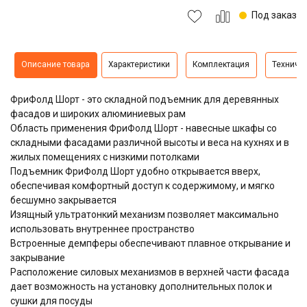
Под заказ
Описание товара
Характеристики
Комплектация
Техниче
ФриФолд Шорт - это складной подъемник для деревянных
фасадов и широких алюминиевых рам
Область применения ФриФолд Шорт - навесные шкафы со
складными фасадами различной высоты и веса на кухнях и в
жилых помещениях с низкими потолками
Подъемник ФриФолд Шорт удобно открывается вверх,
обеспечивая комфортный доступ к содержимому, и мягко
бесшумно закрывается
Изящный ультратонкий механизм позволяет максимально
использовать внутреннее пространство
Встроенные демпферы обеспечивают плавное открывание и
закрывание
Расположение силовых механизмов в верхней части фасада
дает возможность на установку дополнительных полок и
сушки для посуды