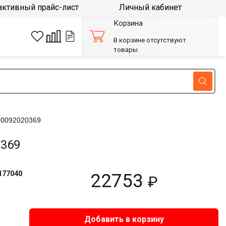
активный прайс-лист
Личный кабинет
Корзина
В корзине отсутствуют
товары
0092020369
0369
177040
22753
₽
Добавить в корзину