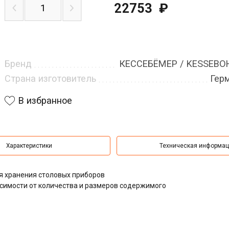
22753
₽
Бренд
КЕССЕБЁМЕР / KESSEB
Страна изготовитель
Гер
В избранное
Характеристики
Техническая информа
я хранения столовых приборов
симости от количества и размеров содержимого