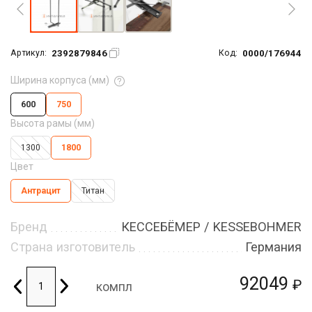
2392879846
0000/176944
Артикул:
Код:
Ширина корпуса (мм)
600
750
Высота рамы (мм)
1300
1800
Цвет
Антрацит
Титан
Бренд
КЕССЕБЁМЕР / KESSEBOHMER
Страна изготовитель
Германия
92049
₽
компл