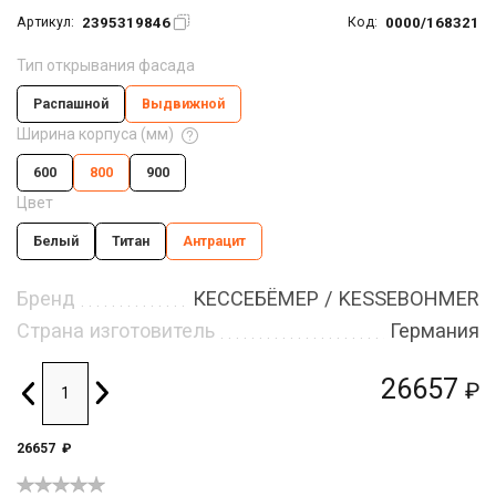
2395319846
0000/168321
Артикул:
Код:
Тип открывания фасада
Распашной
Выдвижной
Ширина корпуса (мм)
600
800
900
Цвет
Белый
Титан
Антрацит
Бренд
КЕССЕБЁМЕР / KESSEBOHMER
Страна изготовитель
Германия
26657
₽
26657
₽