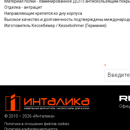
Материал полки - ламинированное ДСП с антискользящим покр
Отделка - антрацит
Направляющие крепятся ко дну корпуса
Высокое качество и долговечность подтверждены междунаро
Изготовитель Кессебёмер / Kessebohmer (Германия)
*
Офиц
© 2010 – 2026 «Инталика»
Политика в отношении файлов cookies
Политика конфиденциальности