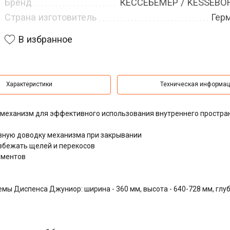
Бренд
КЕССЕБЁМЕР / KESSEB
Страна изготовитель
Гер
В избранное
Характеристики
Техническая информа
 механизм для эффективного использования внутреннего простра
ную доводку механизма при закрывании
збежать щелей и перекосов
ументов
ы Диспенса Джуниор: ширина - 360 мм, высота - 640-728 мм, глуб