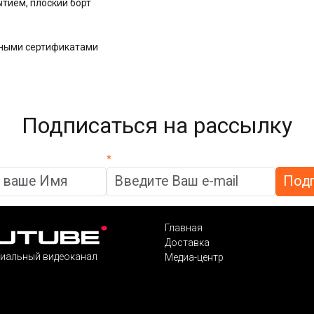
ытием, плоский борт
дными сертификатами
Подписаться на рассылку
*
Главная
Доставка
иальный видеоканал
Медиа-центр