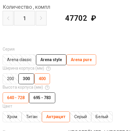
Количество
,
компл
47702
₽
Серия
Arena classic
Arena style
Arena pure
Ширина корпуса (мм)
200
300
400
Высота корпуса (мм)
640 - 728
695 - 783
Цвет
Хром
Титан
Антрацит
Серый
Белый