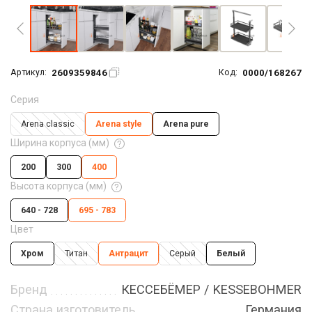
2609359846
0000/168267
Артикул:
Код:
Серия
Arena classic
Arena style
Arena pure
Ширина корпуса (мм)
200
300
400
Высота корпуса (мм)
640 - 728
695 - 783
Цвет
Хром
Титан
Антрацит
Серый
Белый
Бренд
КЕССЕБЁМЕР / KESSEBOHMER
Страна изготовитель
Германия