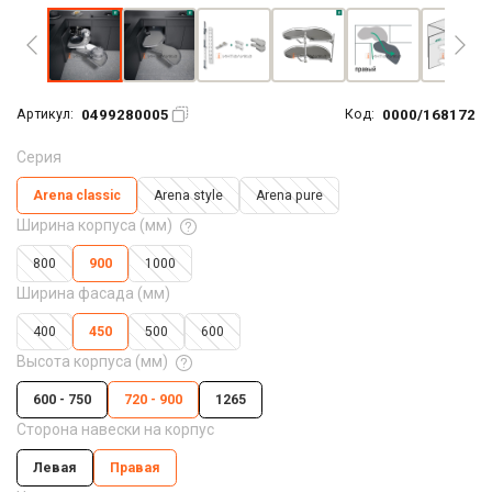
0499280005
0000/168172
Артикул:
Код:
Серия
Arena classic
Arena style
Arena pure
Ширина корпуса (мм)
800
900
1000
Ширина фасада (мм)
400
450
500
600
Высота корпуса (мм)
600 - 750
720 - 900
1265
Сторона навески на корпус
Левая
Правая