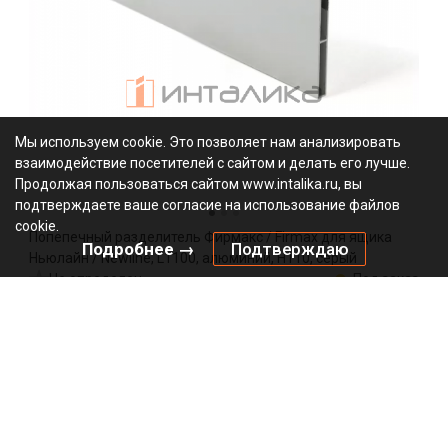
Мы используем cookie. Это позволяет нам анализировать
взаимодействие посетителей с сайтом и делать его лучше.
Продолжая пользоваться сайтом www.intalika.ru, вы
подтверждаете ваше согласие на использование файлов
cookie.
Попепечный разделитель Фирмакс / Firmax для ящика
Подробнее →
Подтверждаю
Ньюлайн / Newline, L1100, алюминий, H110, серый
Не определен
Под заказ
FRM0963.43
Артикул:
0000/165433
Код:
1101.03
₽
Добавить в корзину