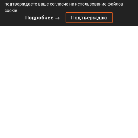
подтверждаете ваше согласие на использование файлов
cookie.
Подробнее →
Подтверждаю
Комплект механизма HETTICH Открывание нажатием /
Push to move (2024) для складных дверей, тяжелый /
Heavy, белый