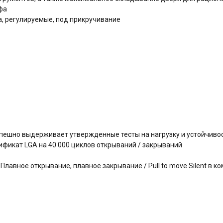
афа
, регулируемые, под прикручивание
успешно выдерживает утвержденные тесты на нагрузку и устойчиво
фикат LGA на 40 000 циклов открываний / закрываний
авное открывание, плавное закрывание / Pull to move Silent в ко