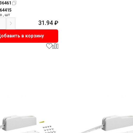
36461
164415
о
,
шт
31.94
₽
обавить в корзину