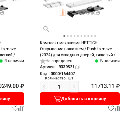
H
Комплект механизма HETTICH
 to move
Открывание нажатием / Push to move
легкий /
(2024) для складных дверей, тяжелый /
В наличии
Heavy, белый
Не определен
В наличии
Артикул:
9339521
Код:
0000/164407
Количество
,
шт
0249.00
₽
11713.11
₽
рзину
Добавить в корзину