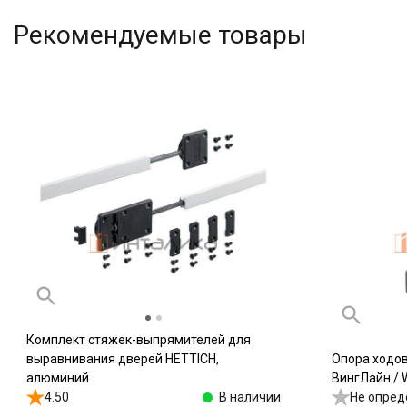
Рекомендуемые товары
Комплект стяжек-выпрямителей для
выравнивания дверей HETTICH,
Опора ходо
алюминий
ВингЛайн / W
4.50
В наличии
Не опред