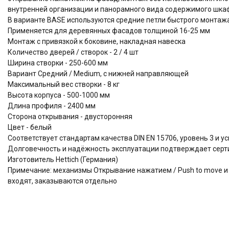
внутренней организации и панорамного вида содержимого шк
В варианте BASE используются средние петли быстрого монтажа
Применяется для деревянных фасадов толщиной 16-25 мм
Монтаж с привязкой к боковине, накладная навеска
Количество дверей / створок - 2 / 4 шт
Ширина створки - 250-600 мм
Вариант Средний / Medium, с нижней направляющей
Максимальный вес створки - 8 кг
Высота корпуса - 500-1000 мм
Длина профиля - 2400 мм
Сторона открывания - двусторонняя
Цвет - белый
Соответствует стандартам качества DIN EN 15706, уровень 3 и 
Долговечность и надёжность эксплуатации подтверждает серти
Изготовитель Hettich (Германия)
Примечание: механизмы Открывание нажатием / Push to move и Пл
входят, заказываются отдельно