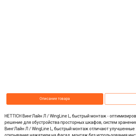
Описание товара
HETTICH ВингЛайн Л / WingLine L, быстрый монтаж - оптимизир
решение для обустройства просторных шкафов, систем хранени
ВингЛайн Л / WingLine L, быстрый монтаж отличают улучшенные 
открывание нажатием на фасад, монтаж без использования инс