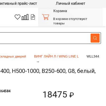
активный прайс-лист
Личный кабинет
Корзина
В корзине отсутствуют
товары
складных дверей
ВИНГ ЛАЙН Л / WING LINE L
WLL344
0, H500-1000, B250-600, G8, белый,
164584
18475
₽