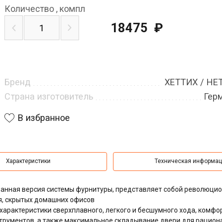
Количество
,
компл
18475
₽
Бренд
ХЕТТИХ / HE
Страна изготовитель
Гер
В избранное
Характеристики
Техническая информа
ованная версия системы фурнитуры, представляет собой революци
я, скрытых домашних офисов
характеристики сверхплавного, легкого и бесшумного хода,
комфо
трументов, а также максимальное складывание двери для рацион