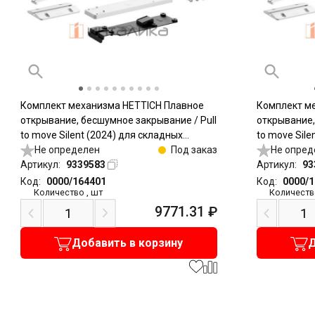
Комплект механизма HETTICH Плавное
Комплект м
открывание, бесшумное закрывание / Pull
открывание,
to move Silent (2024) для складных
to move Sile
дверей, легкий / Light, белый
Не определен
Под заказ
дверей, тяж
Не опред
Артикул:
9339583
Артикул:
93
Код:
0000/164401
Код:
0000/
Количество
,
шт
Количеств
9771.31
₽
Добавить в корзину
Д