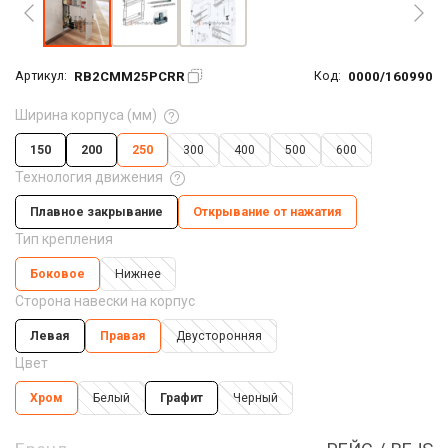
RB2CMM25PCRR
0000/160990
Артикул:
Код:
Ширина корпуса (мм)
150
200
250
300
400
500
600
Технология движения
Плавное закрывание
Открывание от нажатия
Тип крепления
Боковое
Нижнее
Сторона навески на корпус
Левая
Правая
Двусторонняя
Цвет
Хром
Белый
Графит
Черный