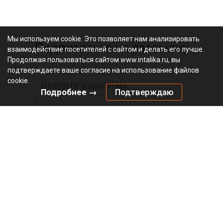
Мы используем cookie. Это позволяет нам анализировать
Подписаться на рассылку
взаимодействие посетителей с сайтом и делать его лучше.
Продолжая пользоваться сайтом www.intalika.ru, вы
*
подтверждаете ваше согласие на использование файлов
cookie.
Подробнее →
Подтверждаю
*
Официальный
видеоканал
© 2010 – 2026 «Инталика»
Политика в отношении файлов cookies