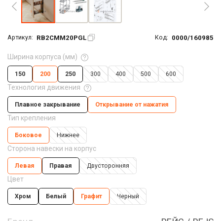
RB2CMM20PGL
0000/160985
Артикул:
Код:
Ширина корпуса (мм)
150
200
250
300
400
500
600
Технология движения
Плавное закрывание
Открывание от нажатия
Тип крепления
Боковое
Нижнее
Сторона навески на корпус
Левая
Правая
Двусторонняя
Цвет
Хром
Белый
Графит
Черный