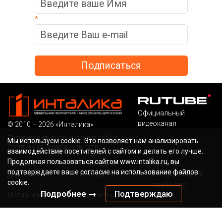
*
Официальный
видеоканал
© 2010 – 2026 «Инталика»
Политика в отношении файлов cookies
Мы используем cookie. Это позволяет нам анализировать
Политика конфиденциальности
взаимодействие посетителей с сайтом и делать его лучше.
Продолжая пользоваться сайтом www.intalika.ru, вы
Главная
О магазине
Оплата
подтверждаете ваше согласие на использование файлов
Доставка
Бренды
Интерактивный
cookie.
прайс-лист
Подробнее →
Подтверждаю
Медиа-центр
Контакты
Бесплатный звонок по России
Наша электронная