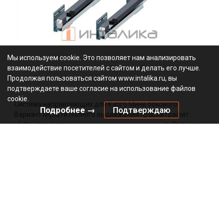
Мы используем cookie. Это позволяет нам анализировать
взаимодействие посетителей с сайтом и делать его лучше.
Продолжая пользоваться сайтом www.intalika.ru, вы
подтверждаете ваше согласие на использование файлов
cookie.
Система направляющих для Карго Мини бокового
Подробнее →
Подтверждаю
Вариант Мульти полного выдвижения правая графит
Не определен
Под заказ
WE29.0013.01.924
Артикул:
0000/160902
Код:
3933.35
₽
Добавить в корзину