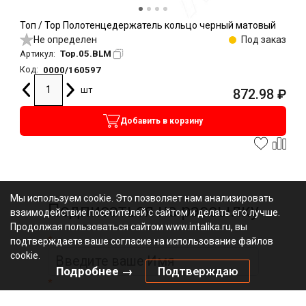
Топ / Top Полотенцедержатель кольцо черный матовый
Не определен
Под заказ
Top.05.BLM
Артикул:
0000/160597
Код:
шт
872.98
₽
Добавить в корзину
Мы используем cookie. Это позволяет нам анализировать
Подписаться на рассылку
взаимодействие посетителей с сайтом и делать его лучше.
Продолжая пользоваться сайтом www.intalika.ru, вы
*
подтверждаете ваше согласие на использование файлов
cookie.
Подробнее →
Подтверждаю
*