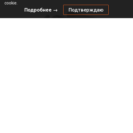
cookie.
Подробнее →
Подтверждаю
Голайт / Golight Универсальное крепление для профилей
под светодиодную ленту
Не определен
Под заказ
GL3.6197.0000.00 CN
Артикул:
0000/104346
Код:
шт