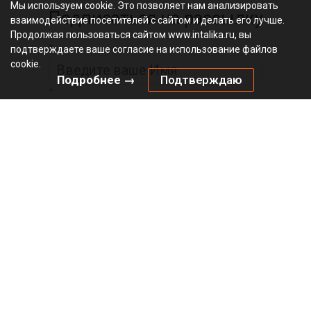
Мы используем cookie. Это позволяет нам анализировать
Подписаться на рассылку
взаимодействие посетителей с сайтом и делать его лучше.
Продолжая пользоваться сайтом www.intalika.ru, вы
*
подтверждаете ваше согласие на использование файлов
cookie.
Подробнее →
Подтверждаю
*
Официальный
видеоканал
© 2010 – 2026 «Инталика»
Политика в отношении файлов cookies
Политика конфиденциальности
Главная
О магазине
Оплата
Доставка
Бренды
Интерактивный