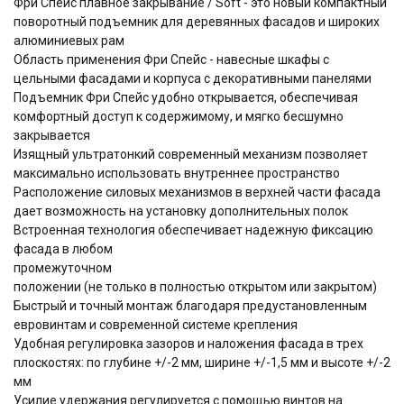
Фри Спейс плавное закрывание / Soft - это новый компактный
поворотный подъемник для деревянных фасадов и широких
алюминиевых рам
Область применения Фри Спейс - навесные шкафы с
цельными фасадами и корпуса с декоративными панелями
Подъемник Фри Спейс удобно открывается, обеспечивая
комфортный доступ к содержимому, и мягко бесшумно
закрывается
Изящный ультратонкий cовременный механизм позволяет
максимально использовать внутреннее пространство
Расположение силовых механизмов в верхней части фасада
дает возможность на установку дополнительных полок
Встроенная технология обеспечивает надежную фиксацию
фасада в любом
промежуточном
положении (не только в полностью открытом или закрытом)
Быстрый и точный монтаж благодаря предустановленным
евровинтам и современной системе крепления
Удобная регулировка зазоров и наложения фасада в трех
плоскостях: по глубине +/-2 мм, ширине +/-1,5 мм и высоте +/-2
мм
Усилие удержания регулируется с помощью винтов на