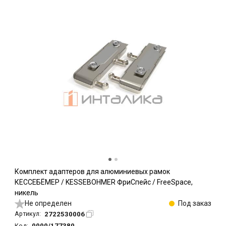
Комплект адаптеров для алюминиевых рамок
КЕССЕБЁМЕР / KESSEBOHMER ФриСпейс / FreeSpace,
никель
Не определен
Под заказ
2722530006
Артикул:
0000/177380
Код: