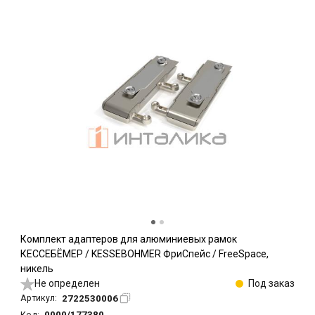
Комплект адаптеров для алюминиевых рамок
КЕССЕБЁМЕР / KESSEBOHMER ФриСпейс / FreeSpace,
никель
Не определен
Под заказ
2722530006
Артикул:
0000/177380
Код: