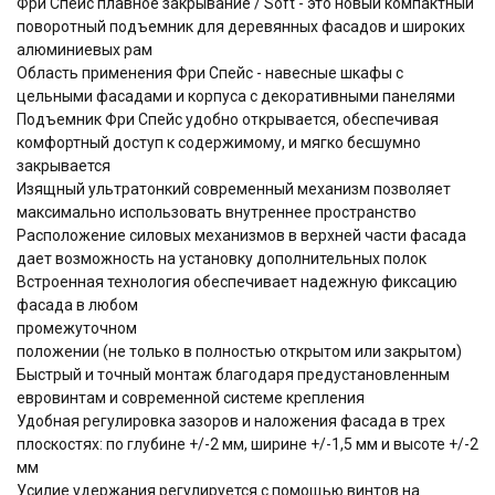
Фри Спейс плавное закрывание / Soft - это новый компактный
поворотный подъемник для деревянных фасадов и широких
алюминиевых рам
Область применения Фри Спейс - навесные шкафы с
цельными фасадами и корпуса с декоративными панелями
Подъемник Фри Спейс удобно открывается, обеспечивая
комфортный доступ к содержимому, и мягко бесшумно
закрывается
Изящный ультратонкий cовременный механизм позволяет
максимально использовать внутреннее пространство
Расположение силовых механизмов в верхней части фасада
дает возможность на установку дополнительных полок
Встроенная технология обеспечивает надежную фиксацию
фасада в любом
промежуточном
положении (не только в полностью открытом или закрытом)
Быстрый и точный монтаж благодаря предустановленным
евровинтам и современной системе крепления
Удобная регулировка зазоров и наложения фасада в трех
плоскостях: по глубине +/-2 мм, ширине +/-1,5 мм и высоте +/-2
мм
Усилие удержания регулируется с помощью винтов на