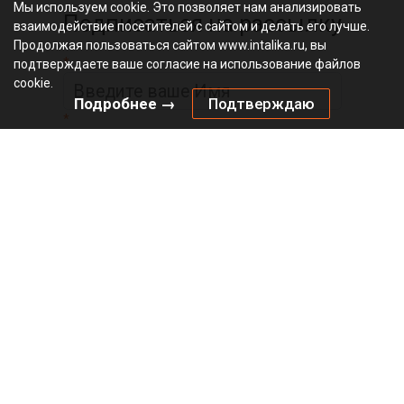
Мы используем cookie. Это позволяет нам анализировать
Подписаться на рассылку
взаимодействие посетителей с сайтом и делать его лучше.
Продолжая пользоваться сайтом www.intalika.ru, вы
*
подтверждаете ваше согласие на использование файлов
cookie.
Подробнее →
Подтверждаю
*
Официальный
видеоканал
© 2010 – 2026 «Инталика»
Политика в отношении файлов cookies
Политика конфиденциальности
Главная
О магазине
Оплата
Доставка
Бренды
Интерактивный