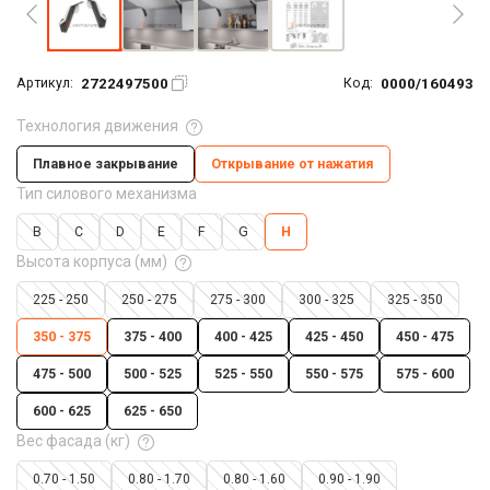
2722497500
0000/160493
Артикул:
Код:
Технология движения
Плавное закрывание
Открывание от нажатия
Тип силового механизма
B
C
D
E
F
G
H
Высота корпуса (мм)
225 - 250
250 - 275
275 - 300
300 - 325
325 - 350
350 - 375
375 - 400
400 - 425
425 - 450
450 - 475
475 - 500
500 - 525
525 - 550
550 - 575
575 - 600
600 - 625
625 - 650
Вес фасада (кг)
0.70 - 1.50
0.80 - 1.70
0.80 - 1.60
0.90 - 1.90