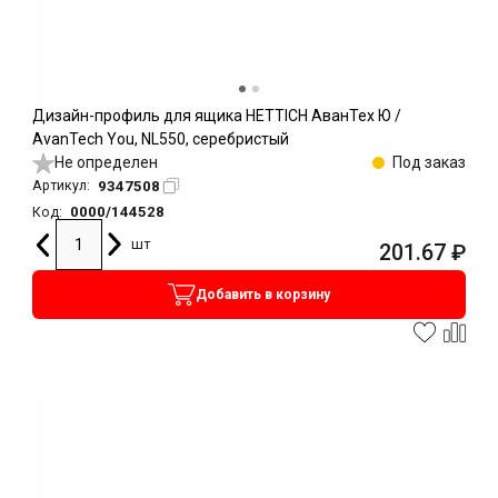
Дизайн-профиль для ящика HETTICH АванТех Ю /
AvanTech You, NL550, серебристый
Не определен
Под заказ
9347508
Артикул:
0000/144528
Код:
шт
201.67
₽
Добавить в корзину