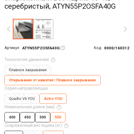
серебристый, ATYN55P2OSFA40G
Увеличить фото
ATYN55P2OSFA40G
0000/160312
Артикул:
Код:
Технология движения
Плавное закрывание
Открывание от нажатия | Плавное закрывание
Серия направляющих
Quadro V6 YOU
Actro YOU
Номинальная длина (мм)
400
450
500
550
Снаряжённый вес ящика (кг)