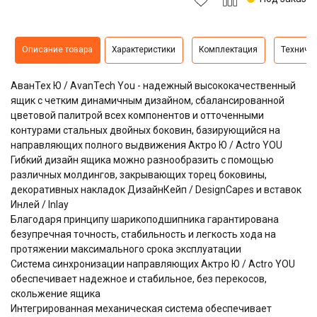
Описание товара
Характеристики
Комплектация
Техниче
АванТех Ю / AvanTech You - надежный высококачественный
ящик с четким динамичным дизайном, сбалансированной
цветовой палитрой всех компонентов и отточенными
контурами стальных двойных боковин, базирующийся на
направляющих полного выдвижения Актро Ю / Actro YOU
Гибкий дизайн ящика можно разнообразить с помощью
различных молдингов, закрывающих торец боковины,
декоративных накладок ДизайнКейп / DesignCapes и вставок
Инлей / Inlay
Благодаря принципу шарикоподшипника гарантирована
безупречная точность, стабильность и легкость хода на
протяжении максимального срока эксплуатации
Система синхронизации направляющих Актро Ю / Actro YOU
обеспечивает надежное и стабильное, без перекосов,
скольжение ящика
Интегрированная механическая система обеспечивает