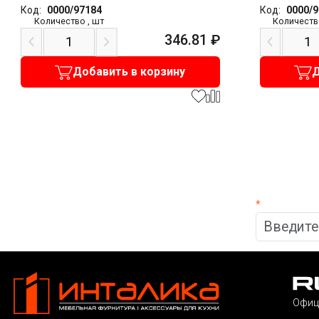
Код:
0000/97184
Код:
0000/
Количество
,
шт
Количеств
346.81
₽
Добавить в корзину
Д
*
Офиц