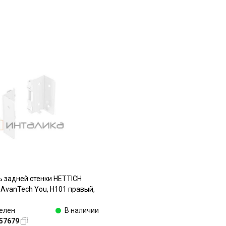
 задней стенки HETTICH
 AvanTech You, H101 правый,
елен
В наличии
57679