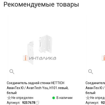
Рекомендуемые товары
Соединитель задней стенки HETTICH
Соединитель
АванТех Ю / AvanTech You, H101 левый,
АванТех Ю /
белый
белый
Не определен
В наличии
Не опред
Артикул:
9257678
Артикул:
92