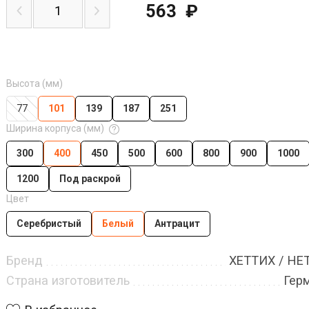
563
₽
Высота (мм)
77
101
139
187
251
Ширина корпуса (мм)
300
400
450
500
600
800
900
1000
1200
Под раскрой
Цвет
Серебристый
Белый
Антрацит
Бренд
ХЕТТИХ / HE
Страна изготовитель
Гер