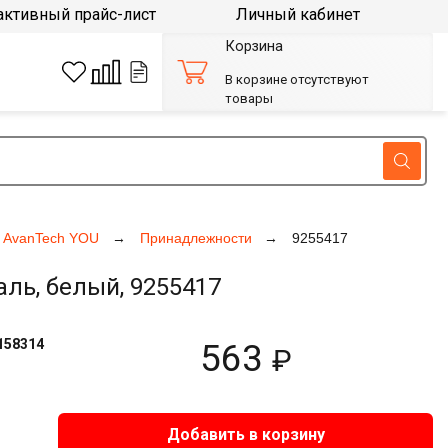
активный прайс-лист
Личный кабинет
Корзина
В корзине отсутствуют
товары
/ AvanTech YOU
Принадлежности
9255417
аль, белый, 9255417
158314
563
₽
Добавить в корзину