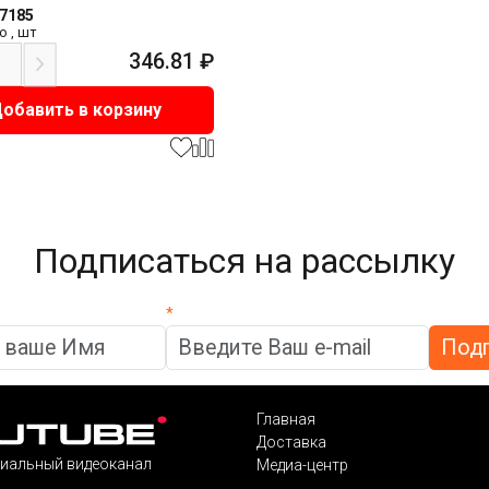
97185
о
,
шт
346.81
₽
обавить в корзину
Подписаться на рассылку
*
Главная
Доставка
иальный видеоканал
Медиа-центр