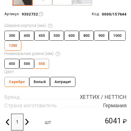
9302732
0000/157644
Артикул:
Код:
Ширина корпуса (мм)
300
400
450
500
600
800
900
1000
1200
Номинальная длина (мм)
450
500
550
Цвет
Серебро
Белый
Антрацит
Бренд
ХЕТТИХ / HETTICH
Страна изготовитель
Германия
6041
₽
шт