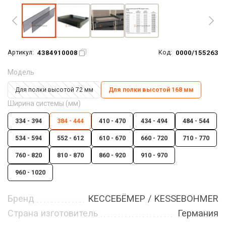
4384910008
0000/155263
Артикул:
Код:
Модель
Для полки высотой 72 мм
Для полки высотой 168 мм
Ширина системы (мм)
334 - 394
384 - 444
410 - 470
434 - 494
484 - 544
534 - 594
552 - 612
610 - 670
660 - 720
710 - 770
760 - 820
810 - 870
860 - 920
910 - 970
960 - 1020
Бренд
КЕССЕБЁМЕР / KESSEBOHMER
Страна изготовитель
Германия