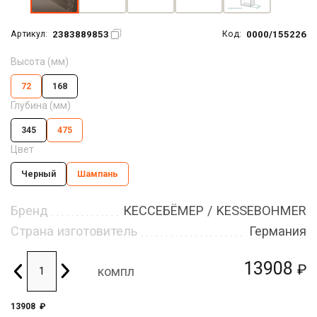
2383889853
0000/155226
Артикул:
Код:
Высота (мм)
72
168
Глубина (мм)
345
475
Цвет
Черный
Шампань
Бренд
КЕССЕБЁМЕР / KESSEBOHMER
Страна изготовитель
Германия
13908
₽
компл
13908
₽