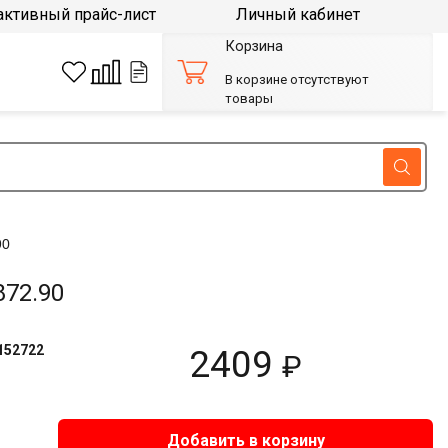
активный прайс-лист
Личный кабинет
Корзина
В корзине отсутствуют
товары
90
872.90
152722
2409
₽
Добавить в корзину