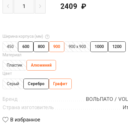
2409
₽
Ширина корпуса (мм)
450
600
800
900
900 х 900
1000
1200
Материал
Пластик
Алюминий
Цвет
Серый
Серебро
Графит
Бренд
ВОЛЬПАТО / VO
Страна изготовитель
И
В избранное