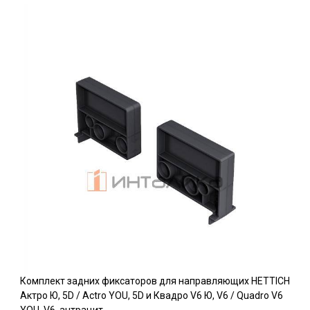
Комплект задних фиксаторов для направляющих HETTICH
Актро Ю, 5D / Actro YOU, 5D и Квадро V6 Ю, V6 / Quadro V6
YOU, V6, антрацит