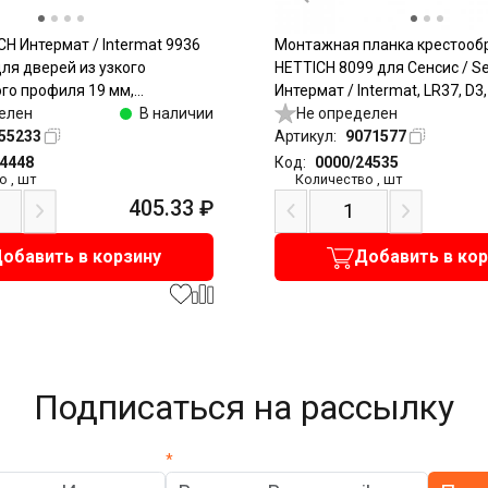
CH Интермат / Intermat 9936
Монтажная планка крестооб
 для дверей из узкого
HETTICH 8099 для Сенсис / Se
го профиля 19 мм,
Интермат / Intermat, LR37, D3
под саморезы, никель
елен
В наличии
прикручивание
Не определен
55233
Артикул:
9071577
24448
Код:
0000/24535
о
,
шт
Количество
,
шт
405.33
₽
обавить в корзину
Добавить в ко
Подписаться на рассылку
*