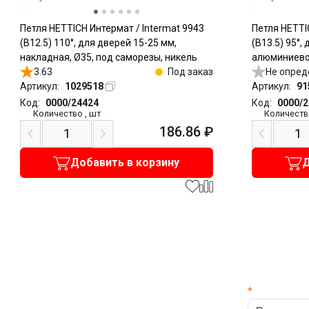
Петля HETTICH Интермат / Intermat 9943
Петля HETTI
(B12.5) 110°, для дверей 15-25 мм,
(B13.5) 95°,
накладная, Ø35, под саморезы, никель
алюминиево
3.63
Под заказ
накладная, 
Не опред
Артикул:
1029518
Артикул:
91
Код:
0000/24424
Код:
0000/
Количество
,
шт
Количеств
186.86
₽
Добавить в корзину
Д
*