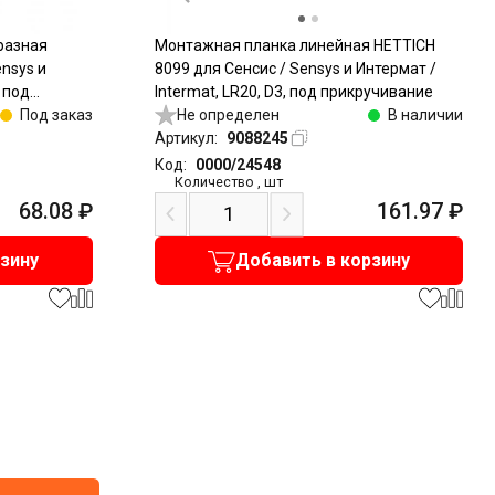
разная
Монтажная планка линейная HETTICH
nsys и
8099 для Сенсис / Sensys и Интермат /
, под
Intermat, LR20, D3, под прикручивание
Под заказ
Не определен
В наличии
Артикул:
9088245
Код:
0000/24548
Количество
,
шт
68.08
₽
161.97
₽
рзину
Добавить в корзину