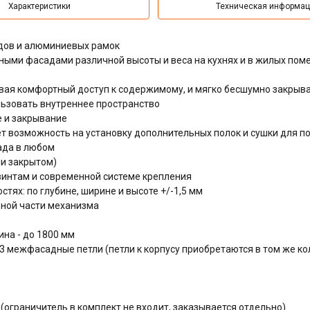
Характеристики
Техническая информа
дов и алюминиевых рамок
ыми фасадами различной высоты и веса на кухнях и в жилых пом
вая комфортный доступ к содержимому, и мягко бесшумно закрыв
ьзовать внутреннее пространство
 и закрывание
т возможность на установку дополнительных полок и сушки для п
ада в любом
и закрытом)
интам и современной системе крепления
тях: по глубине, ширине и высоте +/-1,5 мм
ьной части механизма
ина - до 1800 мм
3 межфасадные петли (петли к корпусу приобретаются в том же ко
(ограничитель в комплект не входит, заказывается отдельно)