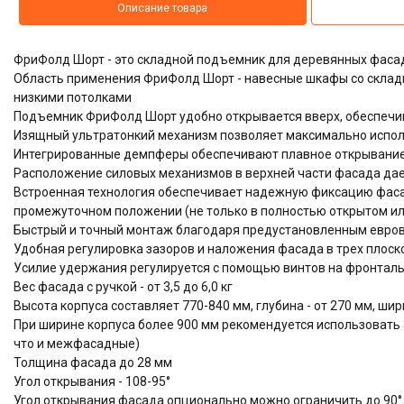
Описание товара
ФриФолд Шорт - это складной подъемник для деревянных фаса
Область применения ФриФолд Шорт - навесные шкафы со складн
низкими потолками
Подъемник ФриФолд Шорт удобно открывается вверх, обеспечи
Изящный ультратонкий механизм позволяет максимально испол
Интегрированные демпферы обеспечивают плавное открывание
Расположение силовых механизмов в верхней части фасада дае
Встроенная технология обеспечивает надежную фиксацию фас
промежуточном положении (не только в полностью открытом ил
Быстрый и точный монтаж благодаря предустановленным евров
Удобная регулировка зазоров и наложения фасада в трех плоскос
Усилие удержания регулируется с помощью винтов на фронтал
Вес фасада с ручкой - от 3,5 до 6,0 кг
Высота корпуса составляет 770-840 мм, глубина - от 270 мм, шир
При ширине корпуса более 900 мм рекомендуется использовать 
что и межфасадные)
Толщина фасада до 28 мм
Угол открывания - 108-95°
Угол открывания фасада опционально можно ограничить до 90° 