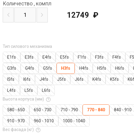
Количество
,
компл
12749
₽
Тип силового механизма
E1fs
E3fs
E4fs
E5fs
F1fs
F3fs
F4fs
F5
G3fs
G4fs
G5fs
H3fs
H4fs
H5fs
H6fs
I5fs
I6fs
J4fs
J5fs
J6fs
K4fs
K5fs
K6
L4fs
L5fs
L6fs
Высота корпуса (мм)
580 - 650
650 - 730
710 - 790
770 - 840
840 - 910
910 - 970
960 - 1010
1000 - 1040
Вес фасада (кг)