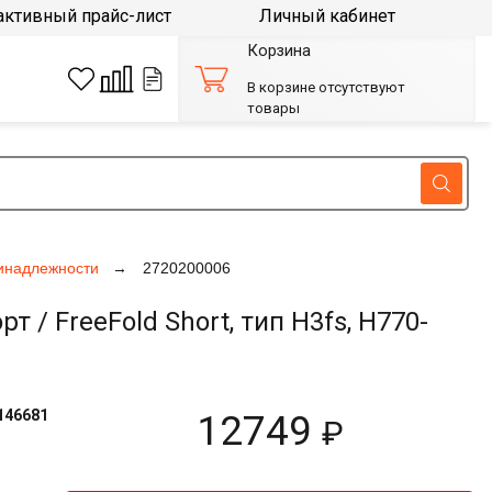
активный прайс-лист
Личный кабинет
Корзина
В корзине отсутствуют
товары
инадлежности
2720200006
FreeFold Short, тип H3fs, H770-
146681
12749
₽