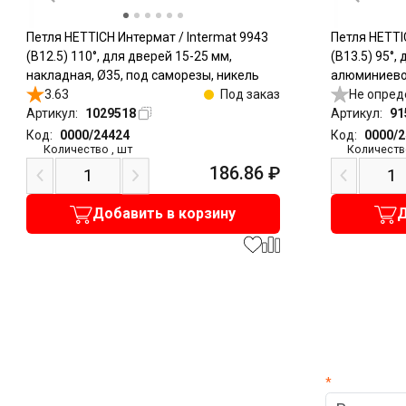
Петля HETTICH Интермат / Intermat 9943
Петля HETTI
(B12.5) 110°, для дверей 15-25 мм,
(B13.5) 95°,
накладная, Ø35, под саморезы, никель
алюминиево
3.63
Под заказ
накладная, 
Не опред
Артикул:
1029518
Артикул:
91
Код:
0000/24424
Код:
0000/
Количество
,
шт
Количеств
186.86
₽
Добавить в корзину
Д
*