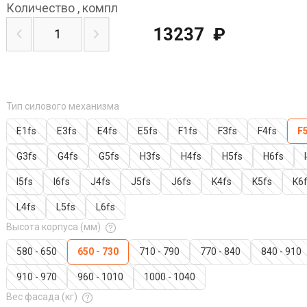
Количество
,
компл
13237
₽
Тип силового механизма
E1fs
E3fs
E4fs
E5fs
F1fs
F3fs
F4fs
F
G3fs
G4fs
G5fs
H3fs
H4fs
H5fs
H6fs
I5fs
I6fs
J4fs
J5fs
J6fs
K4fs
K5fs
K6
L4fs
L5fs
L6fs
Высота корпуса (мм)
580 - 650
650 - 730
710 - 790
770 - 840
840 - 910
910 - 970
960 - 1010
1000 - 1040
Вес фасада (кг)