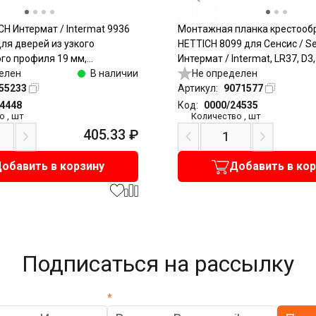
CH Интермат / Intermat 9936
Монтажная планка крестооб
 для дверей из узкого
HETTICH 8099 для Сенсис / Se
го профиля 19 мм,
Интермат / Intermat, LR37, D3
под саморезы, никель
елен
В наличии
прикручивание
Не определен
55233
Артикул:
9071577
24448
Код:
0000/24535
о
,
шт
Количество
,
шт
405.33
₽
обавить в корзину
Добавить в ко
Подписаться на рассылку
*