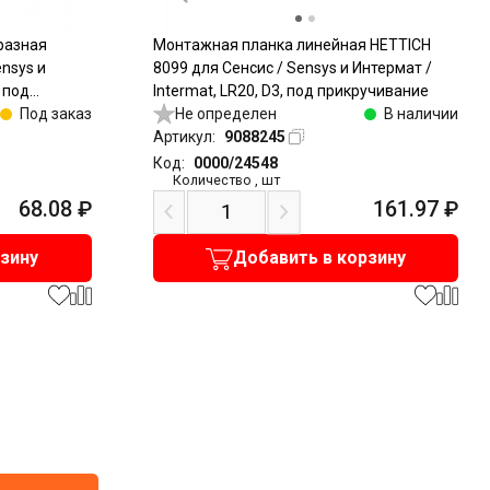
разная
Монтажная планка линейная HETTICH
nsys и
8099 для Сенсис / Sensys и Интермат /
, под
Intermat, LR20, D3, под прикручивание
Под заказ
Не определен
В наличии
Артикул:
9088245
Код:
0000/24548
Количество
,
шт
68.08
₽
161.97
₽
рзину
Добавить в корзину