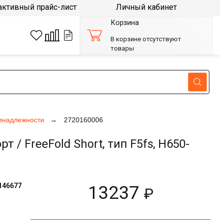
активный прайс-лист
Личный кабинет
Корзина
В корзине отсутствуют
товары
инадлежности
2720160006
FreeFold Short, тип F5fs, H650-
146677
13237
₽