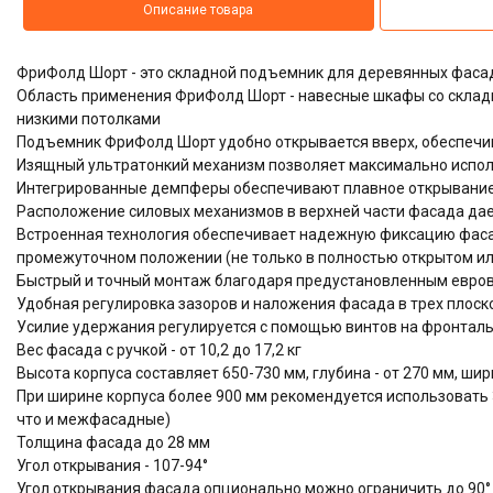
Описание товара
ФриФолд Шорт - это складной подъемник для деревянных фаса
Область применения ФриФолд Шорт - навесные шкафы со складн
низкими потолками
Подъемник ФриФолд Шорт удобно открывается вверх, обеспечи
Изящный ультратонкий механизм позволяет максимально испол
Интегрированные демпферы обеспечивают плавное открывание
Расположение силовых механизмов в верхней части фасада дае
Встроенная технология обеспечивает надежную фиксацию фас
промежуточном положении (не только в полностью открытом ил
Быстрый и точный монтаж благодаря предустановленным евров
Удобная регулировка зазоров и наложения фасада в трех плоскос
Усилие удержания регулируется с помощью винтов на фронтал
Вес фасада с ручкой - от 10,2 до 17,2 кг
Высота корпуса составляет 650-730 мм, глубина - от 270 мм, шир
При ширине корпуса более 900 мм рекомендуется использовать 
что и межфасадные)
Толщина фасада до 28 мм
Угол открывания - 107-94°
Угол открывания фасада опционально можно ограничить до 90° 