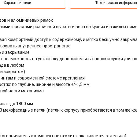
Характеристики
Техническая информа
дов и алюминиевых рамок
ыми фасадами различной высоты и веса на кухнях и в жилых пом
вая комфортный доступ к содержимому, и мягко бесшумно закрыв
ьзовать внутреннее пространство
 и закрывание
т возможность на установку дополнительных полок и сушки для п
ада в любом
и закрытом)
интам и современной системе крепления
тях: по глубине, ширине и высоте +/-1,5 мм
ьной части механизма
ина - до 1800 мм
3 межфасадные петли (петли к корпусу приобретаются в том же ко
(ограничитель в комплект не входит, заказывается отдельно)