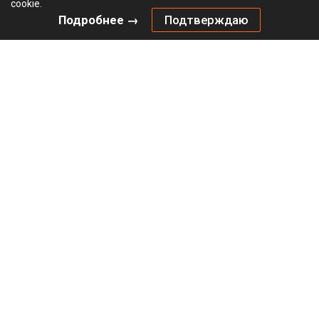
cookie.
Подробнее →
Подтверждаю
Толкатель Открывание нажатием / Push to Open
КЕССЕБЁМЕР / KESSEBOHMER для ФриФлэп Форте /
FreeFlap Forte, Мини / Mini, врезной, тип III (C), 26 - 48N,
пластик, серый
Не определен
В наличии
2720747035
Артикул: