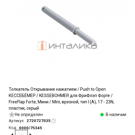
Толкатель Открывание нажатием / Push to Open
КЕССЕБЁМЕР / KESSEBOHMER для ФриФлэп Форте /
FreeFlap Forte, Мини / Mini, врезной, тип I (A), 17 - 23N,
пластик, серый
Не определен
В наличии
2720727035
Артикул:
0000/75345
Код: