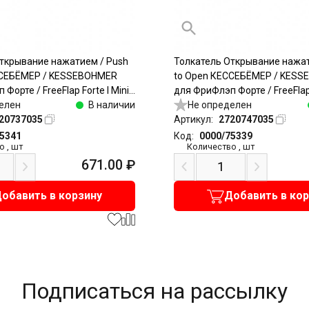
ткрывание нажатием / Push
Толкатель Открывание нажат
ССЕБЁМЕР / KESSEBOHMER
to Open КЕССЕБЁМЕР / KES
Форте / FreeFlap Forte I Mini,
для ФриФлэп Форте / FreeFlap
II (B), 22 - 34N, пластик, серый
елен
В наличии
/ Mini, врезной, тип III (C), 26 
Не определен
20737035
серый
Артикул:
2720747035
75341
Код:
0000/75339
о
,
шт
Количество
,
шт
671.00
₽
обавить в корзину
Добавить в ко
Подписаться на рассылку