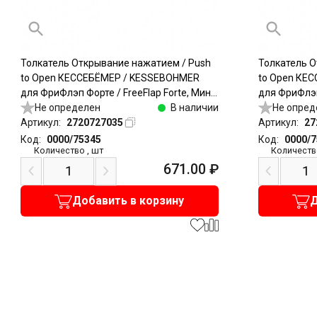
Толкатель Открывание нажатием / Push
Толкатель О
to Open КЕССЕБЁМЕР / KESSEBOHMER
to Open КЕ
для ФриФлэп Форте / FreeFlap Forte, Мини
для ФриФлэп 
/ Mini, врезной, тип I (A), 17 - 23N, пластик,
Не определен
В наличии
врезной, тип 
Не опред
серый
Артикул:
2720727035
Артикул:
27
Код:
0000/75345
Код:
0000/
Количество
,
шт
Количеств
671.00
₽
Добавить в корзину
Д