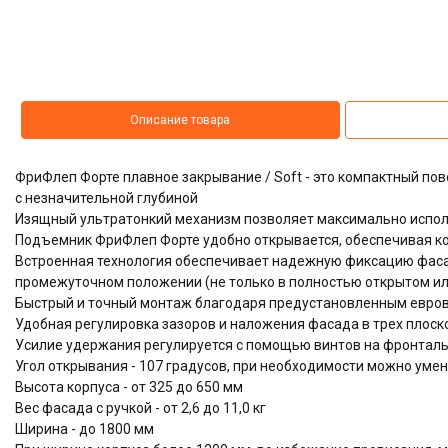
Описание товара
ФриФлеп Форте плавное закрывание / Soft - это компактный п
с незначительной глубиной
Изящный ультратонкий механизм позволяет максимально испол
Подъемник ФриФлеп Форте удобно открывается, обеспечивая к
Встроенная технология обеспечивает надежную фиксацию фас
промежуточном положении (не только в полностью открытом ил
Быстрый и точный монтаж благодаря предустановленным евров
Удобная регулировка зазоров и наложения фасада в трех плоскос
Усилие удержания регулируется с помощью винтов на фронтал
Угол открывания - 107 градусов, при необходимости можно уме
Высота корпуса - от 325 до 650 мм
Вес фасада с ручкой - от 2,6 до 11,0 кг
Ширина - до 1800 мм