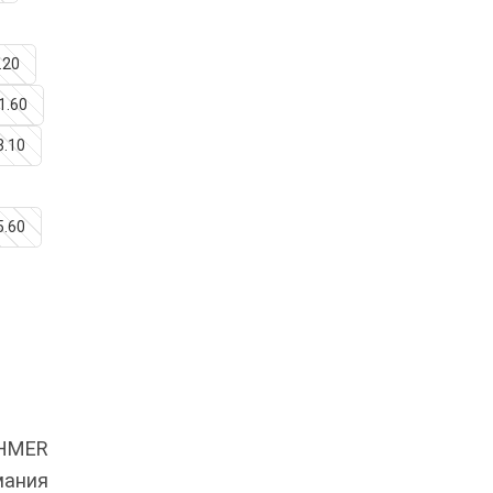
.20
11.60
3.10
5.60
OHMER
мания