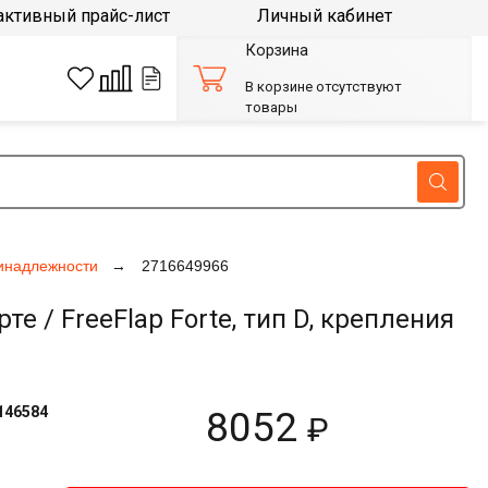
активный прайс-лист
Личный кабинет
Корзина
В корзине отсутствуют
товары
инадлежности
2716649966
 FreeFlap Forte, тип D, крепления
146584
8052
₽