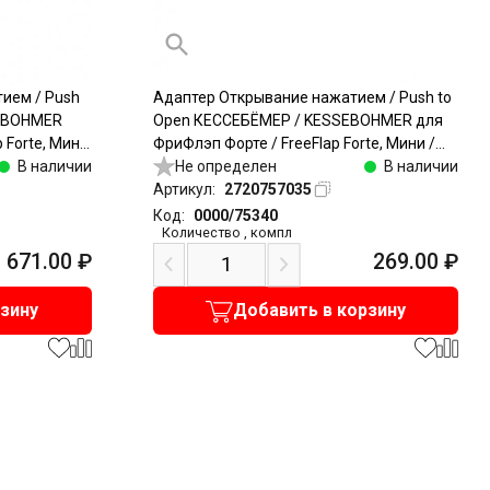
ием / Push
Адаптер Открывание нажатием / Push to
SEBOHMER
Open КЕССЕБЁМЕР / KESSEBOHMER для
 Forte, Мини
ФриФлэп Форте / FreeFlap Forte, Мини /
- 48N, пластик,
В наличии
Mini, накладной, для прикручивания,
Не определен
В наличии
пластик, серый
Артикул:
2720757035
Код:
0000/75340
Количество
,
компл
671.00
₽
269.00
₽
рзину
Добавить в корзину