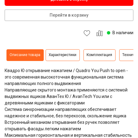
Перейти в корзину
В наличии
Описание товара
Характеристики
Комплектация
Техниче
Квадро Ю открывание нажатием / Quadro You
Push to open -
это современная высокоточная функциональная система
направляющих полного выдвижения
Направляющие скрытого монтажа применяются с системой
выдвижных ящиков АванТех Ю / AvanTech You или с
деревянными ящиками с фиксаторами
Система синхронизации направляющих обеспечивает
надежное и стабильное, без перекосов, скольжение ящика
Встроенный механизм открывания без ручек позволяет
открывать фасады легким нажатием
Максимальная горизонтальная и вертикальная стабильность