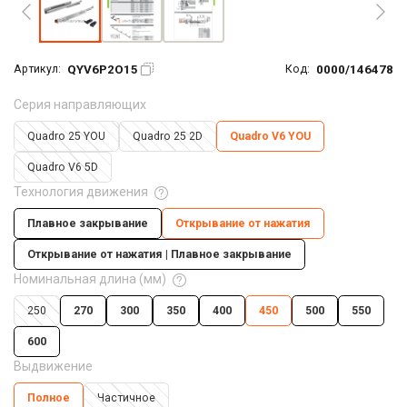
QYV6P2O15
0000/146478
Артикул:
Код:
Серия направляющих
Quadro 25 YOU
Quadro 25 2D
Quadro V6 YOU
Quadro V6 5D
Технология движения
Плавное закрывание
Открывание от нажатия
Открывание от нажатия | Плавное закрывание
Номинальная длина (мм)
250
270
300
350
400
450
500
550
600
Выдвижение
Полное
Частичное