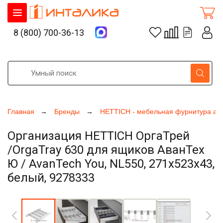
8 (800) 700-36-13
Главная
Бренды
HETTICH - мебельная фурнитура ак
Организация HETTICH ОргаТрей
/OrgaTray 630 для ящиков АванТех
Ю / AvanTech You, NL550, 271х523х43,
белый, 9278333
Увеличить фото