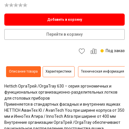
Добавить в корзину
Перейти в корзину
Под заказ
Описание товара
Характеристики
Техническая информация
Hettich ОргаТрей /OrgaTray 630 – серия эргономичных и
функциональных организационно-разделительных лотков
для столовых приборов
Применяется в стандартных фасадных и внутренних ящиках
HETTICH АванТех Ю / AvanTech You при ширине корпуса от 350
мм и ИнноТех Атира / InnoTech Atira при ширине от 400 мм
Внутренние организации ОргаТрей /OrgaTray обеспечивают
рациональное распределение пространства ящика,