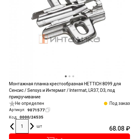
Монтажная планка крестообразная HETTICH 8099 для
Сенсис / Sensys и Интермат / Intermat, LR37, D3, под
прикручивание
Не определен
Под заказ
9071577
Артикул:
0000/24535
Код:
шт
68.08
₽