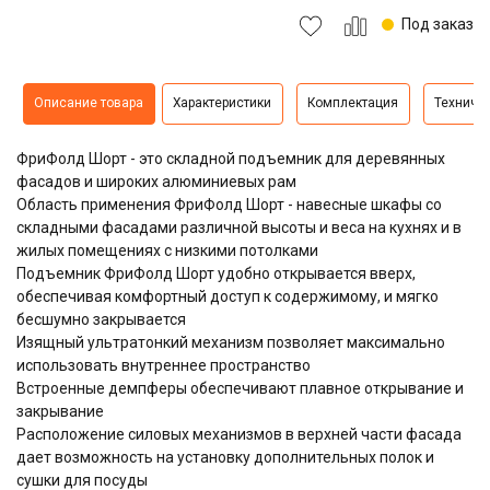
Под заказ
Описание товара
Характеристики
Комплектация
Техниче
ФриФолд Шорт - это складной подъемник для деревянных
фасадов и широких алюминиевых рам
Область применения ФриФолд Шорт - навесные шкафы со
складными фасадами различной высоты и веса на кухнях и в
жилых помещениях с низкими потолками
Подъемник ФриФолд Шорт удобно открывается вверх,
обеспечивая комфортный доступ к содержимому, и мягко
бесшумно закрывается
Изящный ультратонкий механизм позволяет максимально
использовать внутреннее пространство
Встроенные демпферы обеспечивают плавное открывание и
закрывание
Расположение силовых механизмов в верхней части фасада
дает возможность на установку дополнительных полок и
сушки для посуды