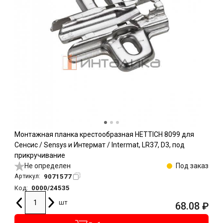
Монтажная планка крестообразная HETTICH 8099 для
Сенсис / Sensys и Интермат / Intermat, LR37, D3, под
прикручивание
Не определен
Под заказ
9071577
Артикул:
0000/24535
Код:
шт
68.08
₽