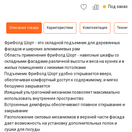
Под заказ
Описание товара
Характеристики
Комплектация
Техниче
ФриФолд Шорт - это складной подъемник для деревянных
фасадов и широких алюминиевых рам
Область применения ФриФолд Шорт - навесные шкафы со
складными фасадами различной высоты и веса на кухнях и в
жилых помещениях с низкими потолками
Подъемник ФриФолд Шорт удобно открывается вверх,
обеспечивая комфортный доступ к содержимому, и мягко
бесшумно закрывается
Изящный ультратонкий механизм позволяет максимально
использовать внутреннее пространство
Встроенные демпферы обеспечивают плавное открывание и
закрывание
Расположение силовых механизмов в верхней части фасада
дает возможность на установку дополнительных полок и
сушки для посуды