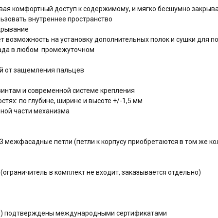
вая комфортный доступ к содержимому, и мягко бесшумно закрыв
ьзовать внутреннее пространство
крывание
т возможность на установку дополнительных полок и сушки для п
сада в любом промежуточном
й от защемления пальцев
интам и современной системе крепления
тях: по глубине, ширине и высоте +/-1,5 мм
ьной части механизма
3 межфасадные петли (петли к корпусу приобретаются в том же ко
(ограничитель в комплект не входит, заказывается отдельно)
ния) подтверждены международными сертификатами