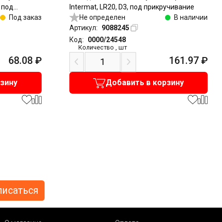
, под
Intermat, LR20, D3, под прикручивание
Под заказ
Не определен
В наличии
Артикул:
9088245
Код:
0000/24548
Количество
,
шт
68.08
₽
161.97
₽
рзину
Добавить в корзину