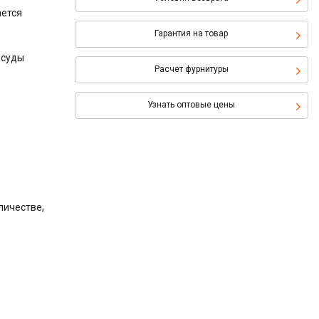
ается
Гарантия на товар
осуды
Расчет фурнитуры
Узнать оптовые цены
личестве,