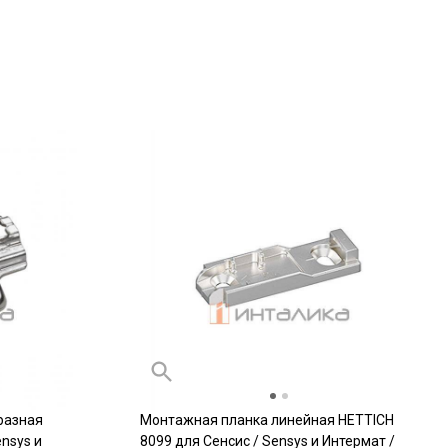
разная
Монтажная планка линейная HETTICH
nsys и
8099 для Сенсис / Sensys и Интермат /