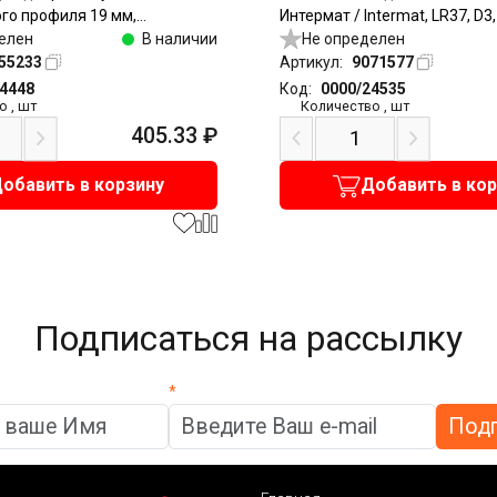
го профиля 19 мм,
Интермат / Intermat, LR37, D3
под саморезы, никель
елен
В наличии
прикручивание
Не определен
55233
Артикул:
9071577
24448
Код:
0000/24535
о
,
шт
Количество
,
шт
405.33
₽
обавить в корзину
Добавить в ко
Подписаться на рассылку
*