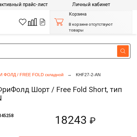
активный прайс-лист
Личный кабинет
Корзина
В корзине отсутствуют
товары
И ФОЛД / FREE FOLD складной
KHF27-2-AN
Фолд Шорт / Free Fold Short, тип
N
145258
18243
₽