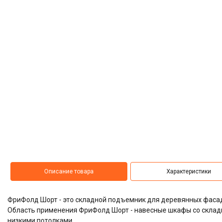
Описание товара
Характеристики
ФриФолд Шорт - это складной подъемник для деревянных фаса
Область применения ФриФолд Шорт - навесные шкафы со складн
низкими потолками