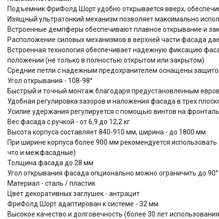
Подъемник ФриФолд Шорт удобно открывается вверх, обеспечи
Изящный ультратонкий механизм позволяет максимально испол
Встроенные демпферы обеспечивают плавное открывание и за
Расположение силовых механизмов в верхней части фасада дае
Встроенная технология обеспечивает надежную фиксацию фа
положении (не только в полностью открытом или закрытом)
Средние петли с надежным предохранителем оснащены защито
Угол открывания - 108-98°
Быстрый и точный монтаж благодаря предустановленным евров
Удобная регулировка зазоров и наложения фасада в трех плоскос
Усилие удержания регулируется с помощью винтов на фронтал
Вес фасада с ручкой - от 6,9 до 12,2 кг
Высота корпуса составляет 840-910 мм, ширина - до 1800 мм
При ширине корпуса более 900 мм рекомендуется использовать 
что и межфасадные)
Толщина фасада до 28 мм
Угол открывания фасада опционально можно ограничить до 90° 
Материал - сталь / пластик
Цвет декоративных заглушек - антрацит
ФриФолд Шорт адаптирован к системе - 32 мм
Высокое качество и долговечность (более 30 лет использова