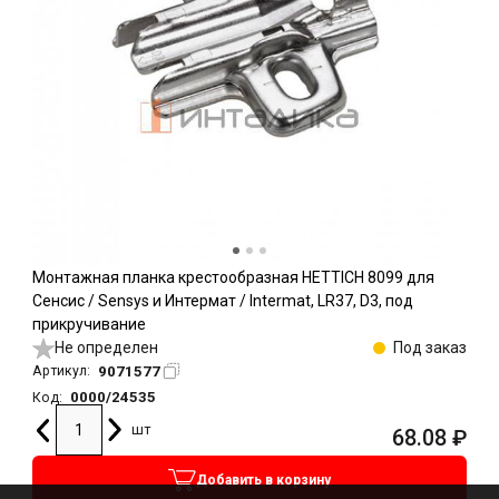
Монтажная планка крестообразная HETTICH 8099 для
Сенсис / Sensys и Интермат / Intermat, LR37, D3, под
прикручивание
Не определен
Под заказ
9071577
Артикул:
0000/24535
Код:
шт
68.08
₽
Добавить в корзину