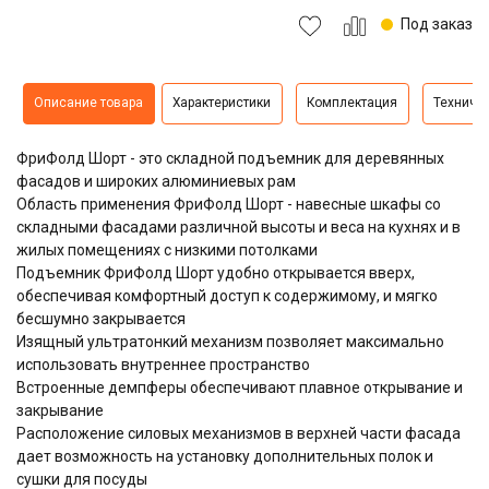
Под заказ
Описание товара
Характеристики
Комплектация
Техниче
ФриФолд Шорт - это складной подъемник для деревянных
фасадов и широких алюминиевых рам
Область применения ФриФолд Шорт - навесные шкафы со
складными фасадами различной высоты и веса на кухнях и в
жилых помещениях с низкими потолками
Подъемник ФриФолд Шорт удобно открывается вверх,
обеспечивая комфортный доступ к содержимому, и мягко
бесшумно закрывается
Изящный ультратонкий механизм позволяет максимально
использовать внутреннее пространство
Встроенные демпферы обеспечивают плавное открывание и
закрывание
Расположение силовых механизмов в верхней части фасада
дает возможность на установку дополнительных полок и
сушки для посуды