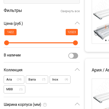
Фильтры
Свернуть все
Цена (руб.)
В наличии
Ария / A
Коллекция
Aria
Barra
Inox
(
24
)
(
7
)
(
4
)
MBB
(
1
)
Ширина корпуса (мм)