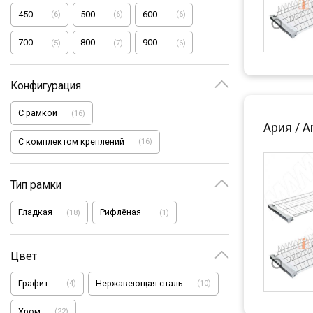
450
500
600
(
6
)
(
6
)
(
6
)
700
800
900
(
5
)
(
7
)
(
6
)
Конфигурация
С рамкой
(
16
)
Ария / A
С комплектом креплений
(
16
)
Тип рамки
Гладкая
Рифлёная
(
18
)
(
1
)
Цвет
Графит
Нержавеющая сталь
(
4
)
(
10
)
Хром
(
22
)