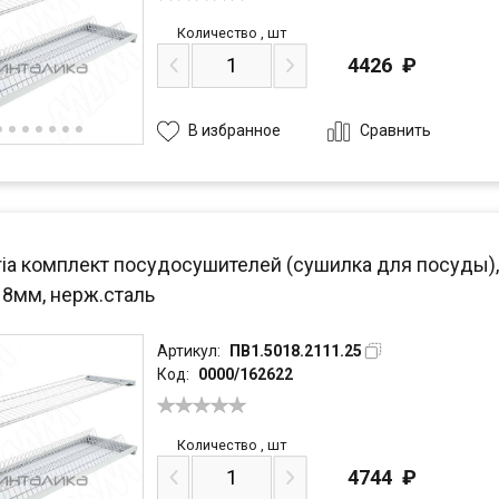
Количество
,
шт
4426
₽
Сравнить
В избранное
ria комплект посудосушителей (сушилка для посуды),
18мм, нерж.сталь
Артикул:
ПВ1.5018.2111.25
Код:
0000/162622
Количество
,
шт
4744
₽