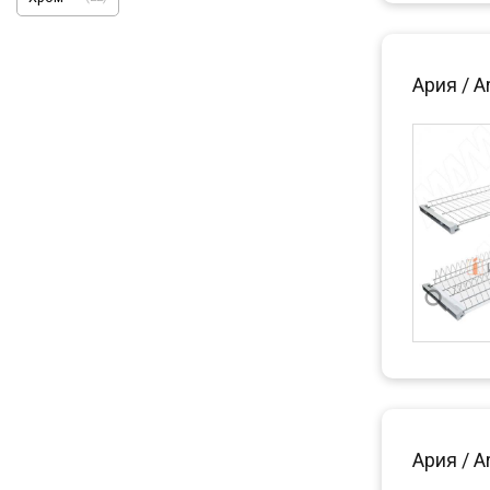
Ария / A
Ария / A