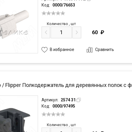
Код:
0000/76653
Количество
,
шт
60
₽
Сравнить
В избранное
 / Flipper Полкодержатель для деревянных полок с ф
Артикул:
2574 31
Код:
0000/97495
Количество
,
шт