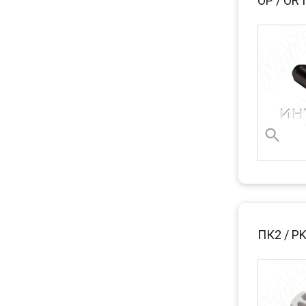
ОР / OR
ПК2 / P