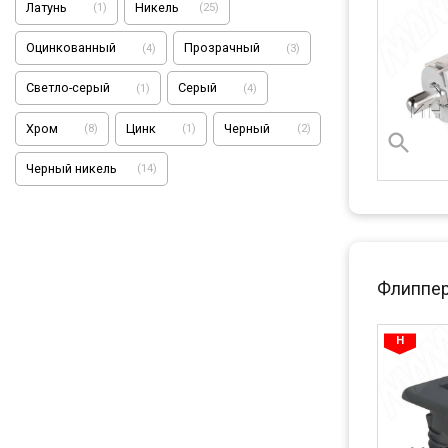
Латунь
Никель
(
1
)
(
25
)
Оцинкованный
Прозрачный
(
4
)
(
3
)
Светло-серый
Серый
(
1
)
(
4
)
Хром
Цинк
Черный
(
8
)
(
1
)
(
2
)
Черный никель
(
14
)
Флиппер