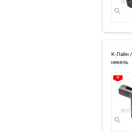
К-Лайн 
никель