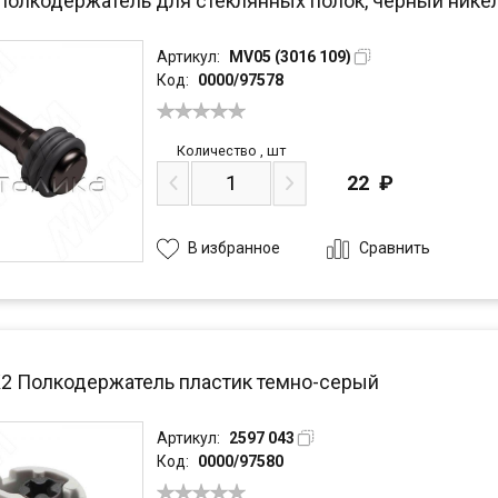
 Полкодержатель для стеклянных полок, черный нике
Артикул:
MV05 (3016 109)
Код:
0000/97578
Количество
,
шт
22
₽
Сравнить
В избранное
K2 Полкодержатель пластик темно-серый
Артикул:
2597 043
Код:
0000/97580