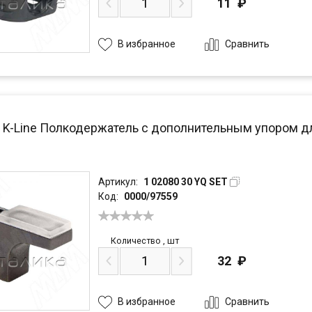
11
₽
Сравнить
В избранное
/ K-Line Полкодержатель с дополнительным упором д
Артикул:
1 02080 30 YQ SET
Код:
0000/97559
Количество
,
шт
32
₽
Сравнить
В избранное