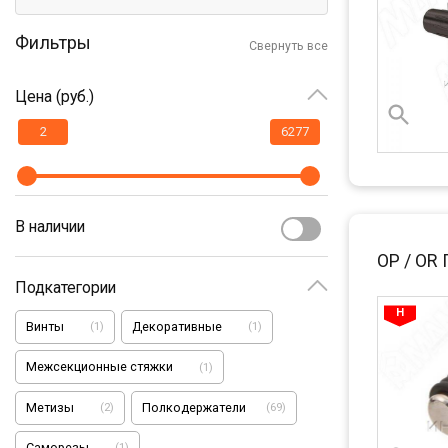
Фильтры
Свернуть все
Цена (руб.)
В наличии
ОР / OR
Подкатегории
Винты
Декоративные
(
1
)
(
1
)
Межсекционные стяжки
(
1
)
Метизы
Полкодержатели
(
2
)
(
69
)
Саморезы
(
1
)