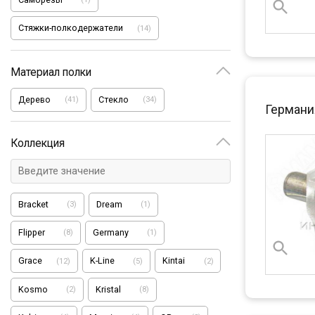
Стяжки-полкодержатели
(
14
)
Материал полки
Дерево
Стекло
(
41
)
(
34
)
Германи
Коллекция
Bracket
Dream
(
3
)
(
1
)
Flipper
Germany
(
8
)
(
1
)
Grace
K-Line
Kintai
(
12
)
(
5
)
(
2
)
Kosmo
Kristal
(
2
)
(
8
)