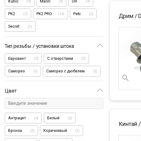
Kubic
Maori
OR
(
4
)
(
4
)
(
3
)
PK2
PK2 PRO
Peki
(
7
)
(
13
)
(
2
)
Дрим / 
Seсret
(
1
)
Тип резьбы / установки штока
Евровинт
С отверстием
(
2
)
(
2
)
Саморез
Саморез с дюбелем
(
2
)
(
2
)
Цвет
Антрацит
Белый
(
3
)
(
2
)
Кинтай 
Бронза
Коричневый
(
5
)
(
1
)