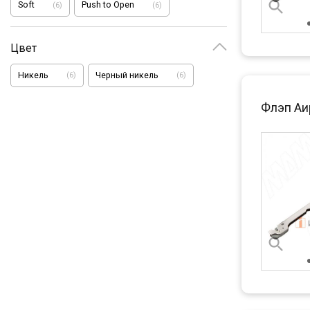
Soft
Push to Open
(
6
)
(
6
)
Цвет
Никель
Черный никель
(
6
)
(
6
)
Флэп Аир