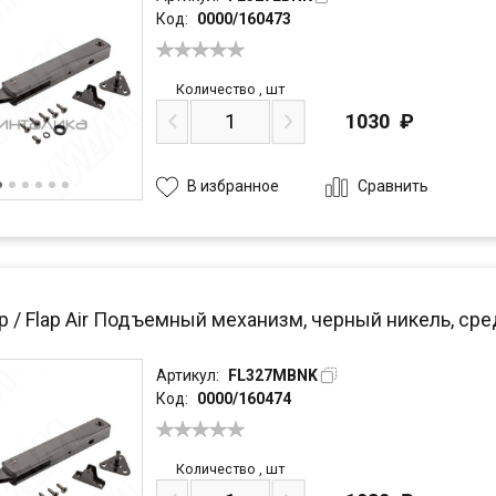
Код:
0000/160473
Количество
,
шт
1030
₽
Сравнить
В избранное
р / Flap Air Подъемный механизм, черный никель, ср
Артикул:
FL327MBNK
Код:
0000/160474
Количество
,
шт