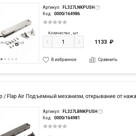
Артикул:
FL327LNKPUSH
Код:
0000/164986
Количество
,
шт
1133
₽
Сравнить
В избранное
р / Flap Air Подъемный механизм, открывание от наж
Артикул:
FL327LBNKPUSH
Код:
0000/164981