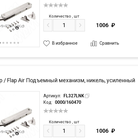
Количество
,
шт
1006
₽
Сравнить
В избранное
р / Flap Air Подъемный механизм, никель, усиленный
Артикул:
FL327LNK
Код:
0000/160470
Количество
,
шт
1006
₽