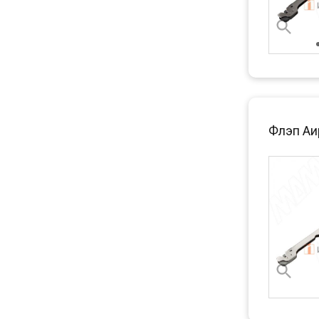
Флэп Аир