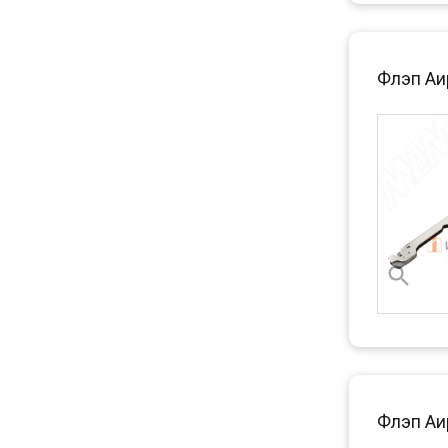
Флэп Аир
Флэп Аи