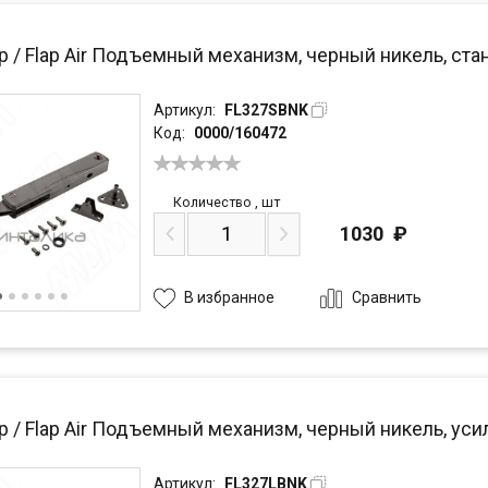
р / Flap Air Подъемный механизм, черный никель, ст
Артикул:
FL327SBNK
Код:
0000/160472
Количество
,
шт
1030
₽
Сравнить
В избранное
р / Flap Air Подъемный механизм, черный никель, ус
Артикул:
FL327LBNK