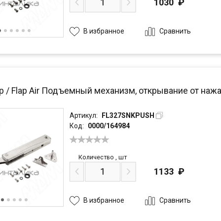
1030
₽
Сравнить
В избранное
 / Flap Air Подъемный механизм, открывание от нажа
Артикул:
FL327SNKPUSH
Код:
0000/164984
Количество
,
шт
1133
₽
Сравнить
В избранное