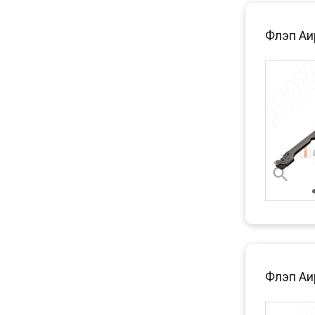
Флэп Аи
Флэп Аи