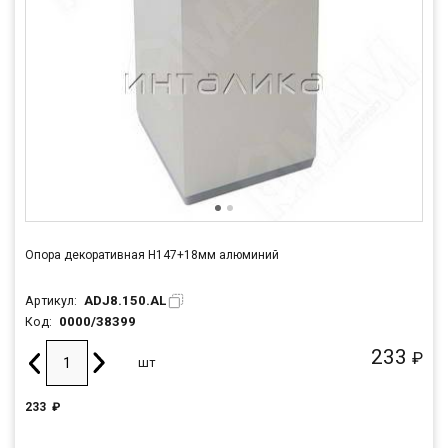
Опора декоративная Н147+18мм алюминий
ADJ8.150.AL
Артикул:
0000/38399
Код:
233
₽
шт
233
₽