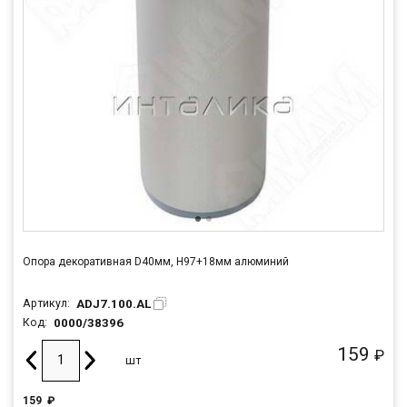
Опора декоративная D40мм, Н97+18мм алюминий
ADJ7.100.AL
Артикул:
0000/38396
Код:
159
₽
шт
159
₽