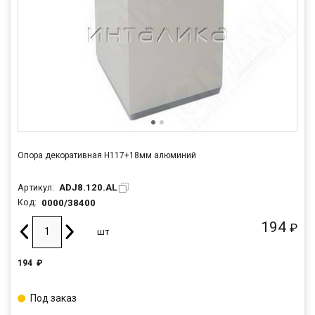
Опора декоративная Н117+18мм алюминий
ADJ8.120.AL
Артикул:
0000/38400
Код:
194
₽
шт
194
₽
Под заказ