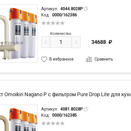
Артикул:
4044.8028P
Код:
0000/162386
Количество
34688
₽
Сравнить
В избранное
 Omoikiri Nagano P с фильтром Pure Drop Lite для кух
Артикул:
4081.8028P
Код:
0000/162385