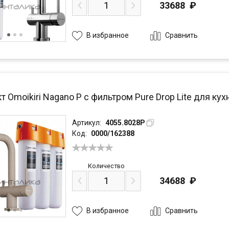
33688
₽
Сравнить
В избранное
 Omoikiri Nagano P с фильтром Pure Drop Lite для ку
Артикул:
4055.8028P
Код:
0000/162388
Количество
34688
₽
Сравнить
В избранное