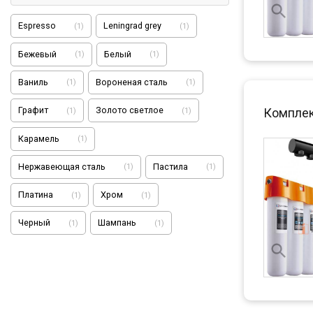
Espresso
Leningrad grey
(
1
)
(
1
)
Бежевый
Белый
(
1
)
(
1
)
Ваниль
Вороненая сталь
(
1
)
(
1
)
Графит
Золото светлое
(
1
)
(
1
)
Комплект
Карамель
(
1
)
Нержавеющая сталь
Пастила
(
1
)
(
1
)
Платина
Хром
(
1
)
(
1
)
Черный
Шампань
(
1
)
(
1
)