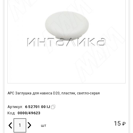
APC Заглушка для навеса D20, пластик, светло-серая
6 52701 00 IJ
Артикул:
0000/49623
Код:
15
₽
шт