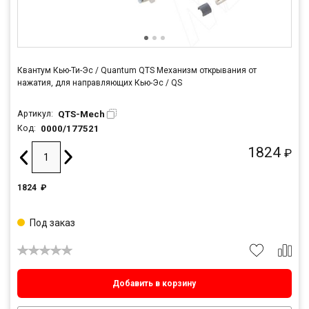
Квантум Кью-Ти-Эс / Quantum QTS Механизм открывания от
нажатия, для направляющих Кью-Эс / QS
QTS-Mech
Артикул:
0000/177521
Код:
1824
₽
1824
₽
Под заказ
Добавить в корзину