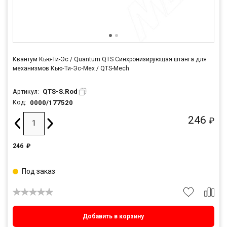
Квантум Кью-Ти-Эс / Quantum QTS Синхронизирующая штанга для
механизмов Кью‑Ти‑Эс‑Мех / QTS-Mech
QTS-S.Rod
Артикул:
0000/177520
Код:
246
₽
246
₽
Под заказ
Добавить в корзину