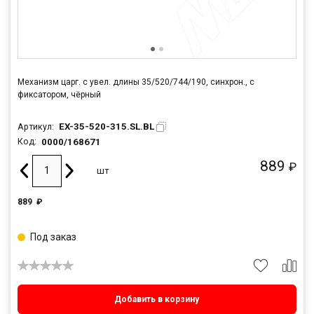
Механизм царг. с увел. длины 35/520/744/190, синхрон., с
фиксатором, чёрный
EX-35-520-315.SL.BL
Артикул:
0000/168671
Код:
889
₽
шт
889
₽
Под заказ
Добавить в корзину