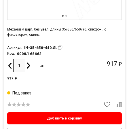
Механизм царг. без увел. длины 35/650/650/90, синхрон., с
фиксатором, оцинк.
IN-35-650-440.SL
Артикул:
0000/168662
Код:
917
₽
шт
917
₽
Под заказ
Добавить в корзину