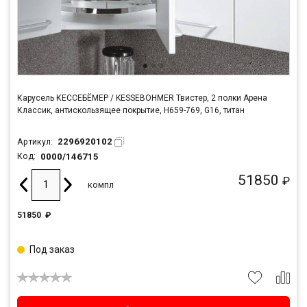
Карусель КЕССЕБЁМЕР / KESSEBOHMER Твистер, 2 полки Арена
Классик, антискользящее покрытие, H659-769, G16, титан
2296920102
Артикул:
0000/146715
Код:
51850
₽
компл
51850
₽
Под заказ