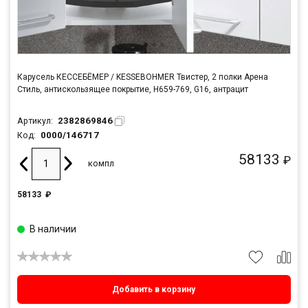
Карусель КЕССЕБЁМЕР / KESSEBOHMER Твистер, 2 полки Арена
Стиль, антискользящее покрытие, H659-769, G16, антрацит
2382869846
Артикул:
0000/146717
Код:
58133
₽
компл
58133
₽
В наличии
Добавить в корзину